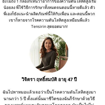
ยังไม่ถึง 1 กล่องก็เห็นว่าอาการของความดันโลหิตสูงเริ่ม
น้อยลง พี่ใช้วิธีการรักษาทั้งหมดจนตอนนี้หายดีแล้ว ตัว
พี่เองก็ยังแนะนำผลิตภัณฑ์นี้ให้กับเพื่อน และตอนนี้พวก
เขาก็หายจากโรคความดันโลหิตสูงเหมือนพี่แล้ว
Tensirin สุดยอดมาก!
วิจิตรา ฤทธิ์สมบัติ อายุ 47 ปี
ฉันไปหาหมอแล้วเจอว่าเป็นโรคความดันโลหิตสูงมา
นานกว่า 5 ปี ตั้งแต่นั้นมาชีวิตของฉันก็รักษาด้วยวิธี