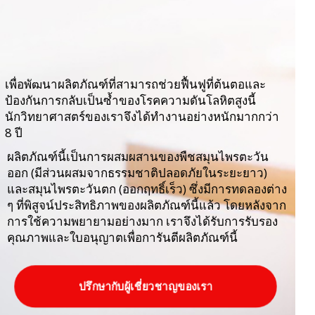
เพื่อพัฒนาผลิตภัณฑ์ที่สามารถช่วยฟื้นฟูที่ต้นตอและ
ป้องกันการกลับเป็นซ้ำของโรคความดันโลหิตสูงนี้
นักวิทยาศาสตร์ของเราจึงได้ทำงานอย่างหนักมากกว่า
8 ปี
ผลิตภัณฑ์นี้เป็นการผสมผสานของพืชสมุนไพรตะวัน
ออก (มีส่วนผสมจากธรรมชาติปลอดภัยในระยะยาว)
และสมุนไพรตะวันตก (ออกฤทธิ์เร็ว) ซึ่งมีการทดลองต่าง
ๆ ที่พิสูจน์ประสิทธิภาพของผลิตภัณฑ์นี้แล้ว โดยหลังจาก
การใช้ความพยายามอย่างมาก เราจึงได้รับการรับรอง
คุณภาพและใบอนุญาตเพื่อการันตีผลิตภัณฑ์นี้
ปรึกษากับผู้เชี่ยวชาญของเรา