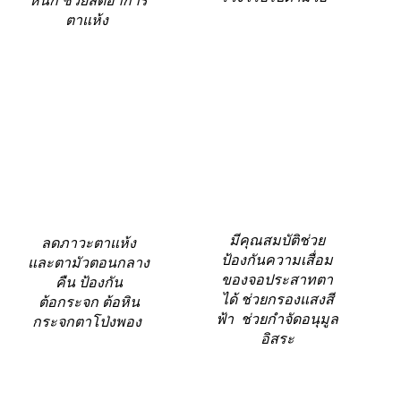
หนัก ช่วยลดอาการ
ตาแห้ง
ลูทีน และซี
วิตามิน เอ บี2 บี6 บี12
และสังกะสี
แซนทีน
มีคุณสมบัติช่วย
ลดภาวะตาแห้ง
ป้องกันความเสื่อม
และตามัวตอนกลาง
ของจอประสาทตา
คืน ป้องกัน
ได้ ช่วยกรองแสงสี
ต้อกระจก ต้อหิน
ฟ้า ช่วยกำจัดอนุมูล
กระจกตาโป่งพอง
อิสระ