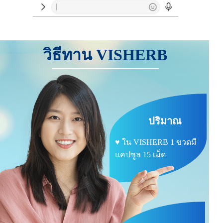
วิธีทาน VISHERB
ปริมาณ
♥ ใน VISHERB 1 ขวดมี
แคปซูล 15 เม็ด