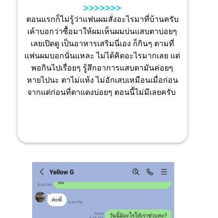
ผมทำงานขับรถรับจ้างครับ แน่นอนว่าไม่ค่อย
ได้หลับได้นอนกับเขาหรอก สิ่งที่ตามมาก็เป็น
เรื่องของตาแห้ง ตาสู้แสงไม่ได้ เวลาขับรถต้อง
ใส่แว่นดำตลอด ไม่งั้นขับรถไม่ได้ครับ เมียผม
เลยซื้อ VISHERB มาให้กินดู เออ มันช่วยได้
จริงๆ นะ จากที่ตาแห้งมากๆ สู้แสงแทบไม่ได้
เลย ตอนนี้ขับรถตอนกลางวันได้แบบไม่ต้องใส่
แว่นกันแดดเลยด้วย