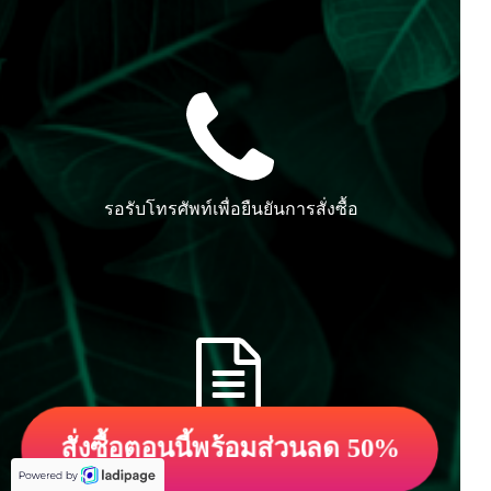
รอรับโทรศัพท์เพื่อยืนยันการสั่งซื้อ
สั่งซื้อตอนนี้พร้อมส่วนลด 50%
ชำระเงินหลังได้รับสินค้า